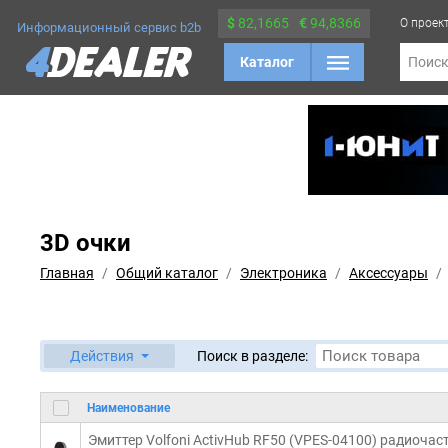
$
82,1665
€
94,8366
О проек
Информационный сервис b2b
Каталог
Поис
3D очки
Главная
Общий каталог
Электроника
Аксессуары
Действия
Поиск в разделе:
Наименование
Эмиттер Volfoni ActivHub RF50 (VPES-04100) радиочаст