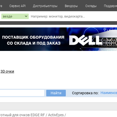
те
Сервис API
Дистрибьюторы
Вендоры
Склады
Поддерж
к
3D очки
Наимено
Найти
Сортировка по:
отный для очков EDGE RF / ActivEyes /