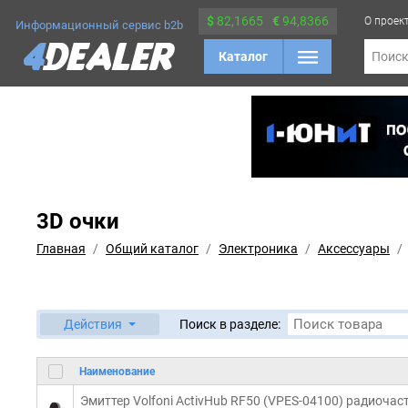
$
82,1665
€
94,8366
О проек
Информационный сервис b2b
Каталог
Поис
3D очки
Главная
Общий каталог
Электроника
Аксессуары
Действия
Поиск в разделе:
Наименование
Эмиттер Volfoni ActivHub RF50 (VPES-04100) радиочас