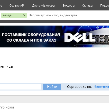
те
Сервис API
Дистрибьюторы
Вендоры
Склады
Подде
к
нетницы
Наимено
Найти
Сортировка по:
тур.кожа