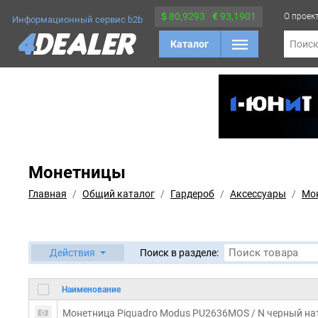
$
80,9293
€
93,1901
О проек
Информационный сервис b2b
Каталог
Поис
Монетницы
Главная
Общий каталог
Гардероб
Аксессуары
Мо
Действия
Поиск в разделе:
Наименование
Монетница Piquadro Modus PU2636MOS / N черный на