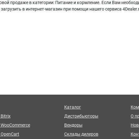
вой продаже в категории: Питание и кормление. Если Вам необход
агрузить в интернет-магазин при помощи нашего сервиса 4Dealer.
Каталог
Ком
Bitrix
Дистрибьюторы
О п
я WooCommerce
Вендоры
Нов
 OpenCart
Склады дилеров
Кон