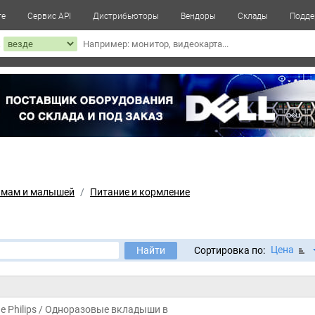
те
Сервис API
Дистрибьюторы
Вендоры
Склады
Подде
к
 мам и малышей
Питание и кормление
Цена
Найти
Сортировка по:
 Philips / Одноразовые вкладыши в