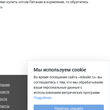
имо купить оптом Питание и кормление, то обратитесь
ru
Мы используем сookie
Во время посещения сайта «4dealer.ru» вы
соглашаетесь с тем, что мы обрабатываем
пания
info@4dealer.ru
ваши персональные данные с
роекте
Калининград, ул. Комсомольская,
использованием метрических программ.
дом 61, офис 4
Подробнее
.
ости
такты
Понятно, спасибо