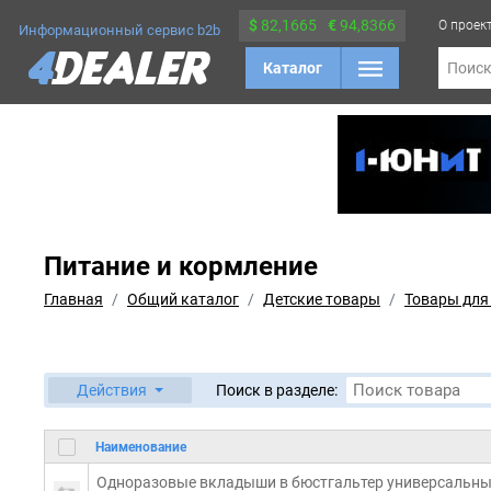
$
82,1665
€
94,8366
О проек
Информационный сервис b2b
Каталог
Поис
Питание и кормление
Главная
Общий каталог
Детские товары
Товары для
Действия
Поиск в разделе:
Наименование
Одноразовые вкладыши в бюстгальтер универсальные