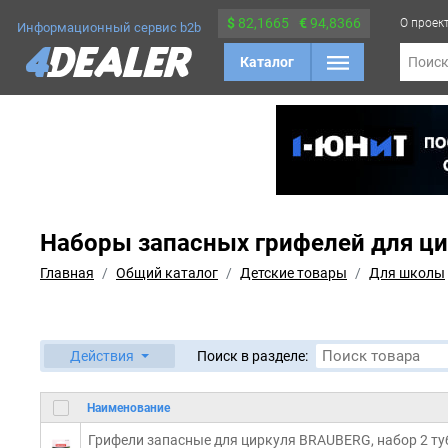
$
82,1665
€
94,8366
О проек
Информационный сервис b2b
Каталог
Поис
Наборы запасных грифелей для ц
Главная
Общий каталог
Детские товары
Для школы
Действия
Поиск в разделе:
Наименование
Грифели запасные для циркуля BRAUBERG, набор 2 тубы 