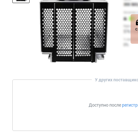
с
У других поставщик
Доступно после
регист