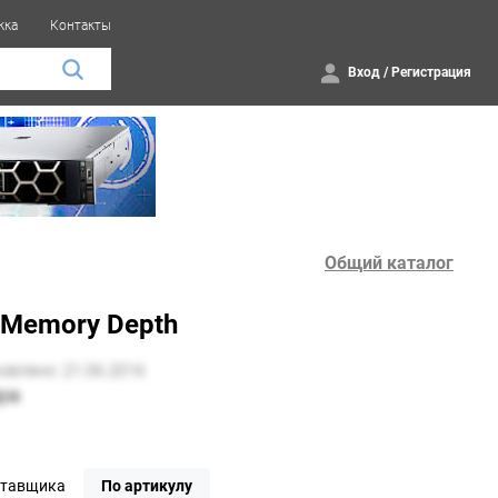
жка
Контакты
Вход
/
Регистрация
Общий каталог
y Memory Depth
ставщика
По артикулу