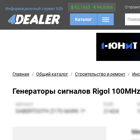
$
82,1665
€
94,8366
О проек
Информационный сервис b2b
Каталог
Поис
Главная
Общий каталог
Строительство и ремонт
Инс
Генераторы сигналов Rigol 100MHz, 