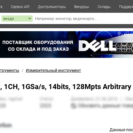
те
Сервис API
Дистрибьюторы
Вендоры
Склады
Поддер
к
трументы
Измерительный инструмент
1CH, 1GSa/s, 14bits, 128Mpts Arbitrar
Данные по