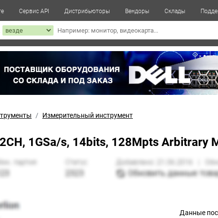
те
Сервис API
Дистрибьюторы
Вендоры
Склады
Подде
к
трументы
Измерительный инструмент
CH, 1GSa/s, 14bits, 128Mpts Arbitrary
Данные по