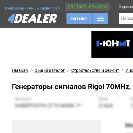
$
82,1665
€
94,8366
О проек
Информационный сервис b2b
Каталог
Поис
Главная
Общий каталог
Строительство и ремонт
Инс
Генераторы сигналов Rigol 70MHz, 2