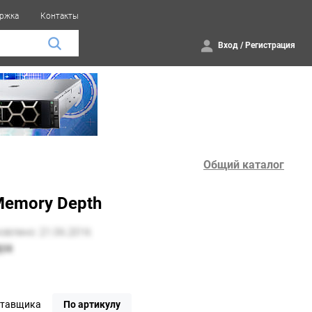
ржка
Контакты
Вход
/
Регистрация
Общий каталог
 Memory Depth
ставщика
По артикулу