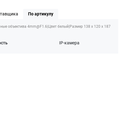
ставщика
По артикулу
ые объектива 4mm@F1.6|Цвет белый|Размер 138 x 120 x 187
ость
IP-камера