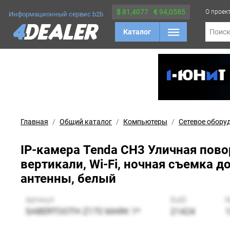
$
81,4077
€
94,0585
О проек
Информационный сервис b2b
Каталог
Поис
Главная
Общий каталог
Компьютеры
Сетевое обору
IP-камера Tenda CH3 Уличная повор
вертикали, Wi-Fi, ночная съемка до
антенны, белый