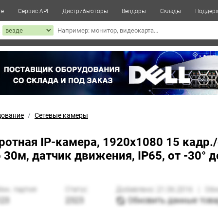
те
Сервис API
Дистрибьюторы
Вендоры
Склады
Поддер
к
дование
Сетевые камеры
отная IP-камера, 1920x1080 15 кадр./с
 30м, датчик движения, IP65, от -30° д