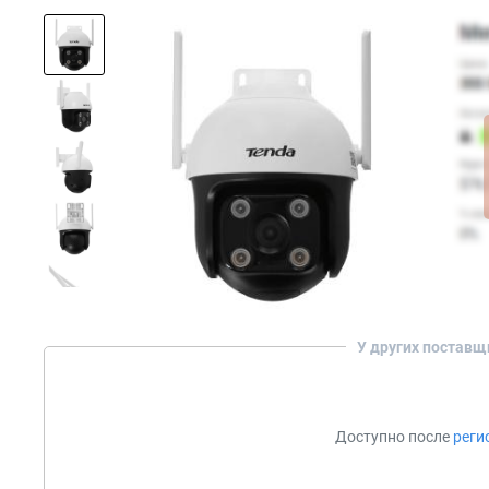
У других поставщ
Доступно после
реги