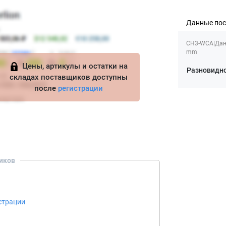
Данные по
CH3-WCA|Данн
mm
Цены, артикулы и остатки на
Разновидн
складах поставщиков доступны
после
регистрации
иков
страции