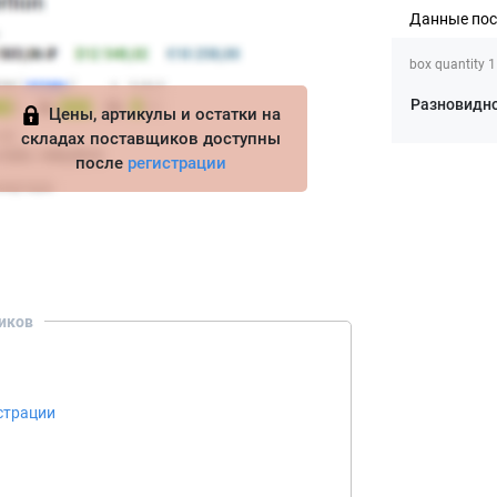
Данные по
box quantity 1
Разновидн
Цены, артикулы и остатки на
складах поставщиков доступны
после
регистрации
иков
страции