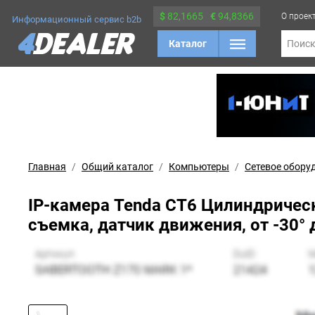
$
82,1665
€
94,8366
О проек
Информационный сервис b2b
Каталог
Поис
Главная
Общий каталог
Компьютеры
Сетевое обору
IP-камера Tenda CT6 Цилиндрическа
съемка, датчик движения, от -30° 