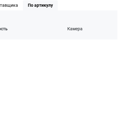
ставщика
По артикулу
ость
Камера