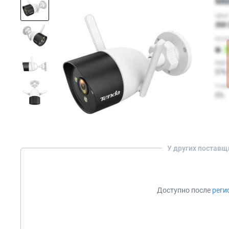
У других поставщ
Доступно после
реги