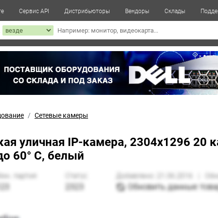
те
Сервис API
Дистрибьюторы
Вендоры
Склады
Подде
к
дование
Сетевые камеры
я уличная IP-камера, 2304x1296 20 ка
до 60° C, белый