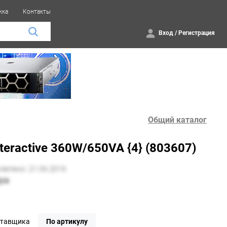
жка
Контакты
Вход
/
Регистрация
Общий каталог
teractive 360W/650VA {4} (803607)
ставщика
По артикулу