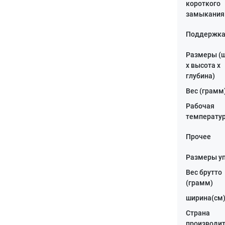
короткого
замыкания
Поддержка
Размеры (
x высота x
глубина)
Вес (грамм
Рабочая
температур
Прочее
Размеры у
Вес брутто
(грамм)
ширина(см
Страна
производи