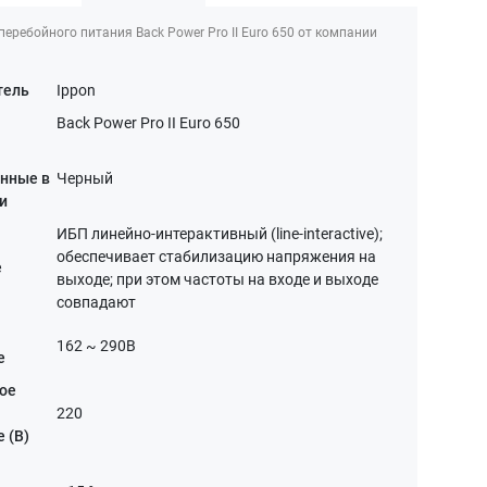
перебойного питания Back Power Pro II Euro 650 от компании
тель
Ippon
Back Power Pro II Euro 650
нные в
Черный
и
ИБП линейно-интерактивный (line-interactive);
обеспечивает стабилизацию напряжения на
е
выходе; при этом частоты на входе и выходе
совпадают
162 ~ 290В
е
ое
220
 (В)