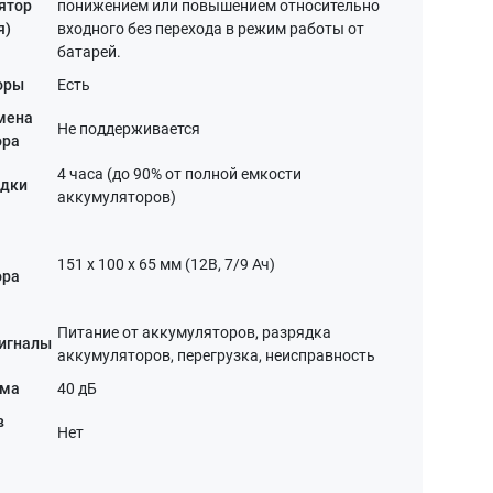
лятор
понижением или повышением относительно
я)
входного без перехода в режим работы от
батарей.
оры
Есть
мена
Не поддерживается
ора
4 часа (до 90% от полной емкости
ядки
аккумуляторов)
151 х 100 х 65 мм (12В, 7/9 Ач)
ора
Питание от аккумуляторов, разрядка
сигналы
аккумуляторов, перегрузка, неисправность
ума
40 дБ
в
Нет