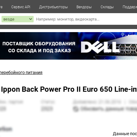
те
Сервис API
Дистрибьюторы
Вендоры
Склады
Поддер
к
перебойного питания
pon Back Power Pro II Euro 650 Line-in
Данные по