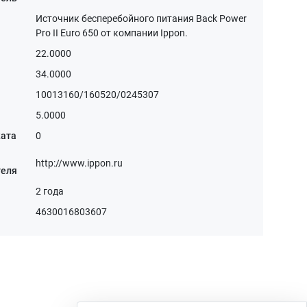
Источник бесперебойного питания Back Power
Pro II Euro 650 от компании Ippon.
22.0000
34.0000
10013160/160520/0245307
5.0000
ката
0
http://www.ippon.ru
теля
2 года
4630016803607