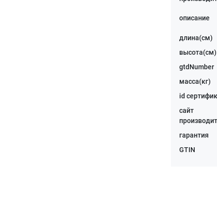
описание
длина(см)
высота(см)
gtdNumber
масса(кг)
id сертифи
сайт
производи
гарантия
GTIN