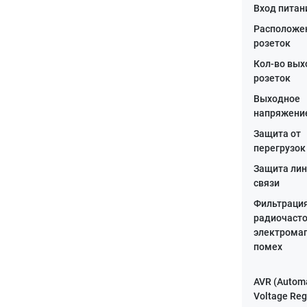
Вход питан
Расположе
розеток
Кол-во вы
розеток
Выходное
напряжение
Защита от
перегрузок
Защита ли
связи
Фильтраци
радиочасто
электрома
помех
AVR (Autom
Voltage Reg