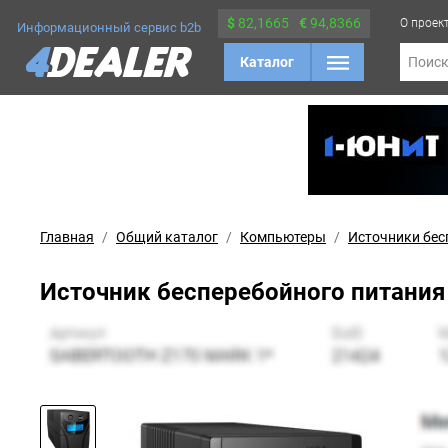
$
82,1665
€
94,8366
О проек
Информационный сервис b2b
Каталог
Поис
Главная
Общий каталог
Компьютеры
Источники бес
Источник бесперебойного питания Ip