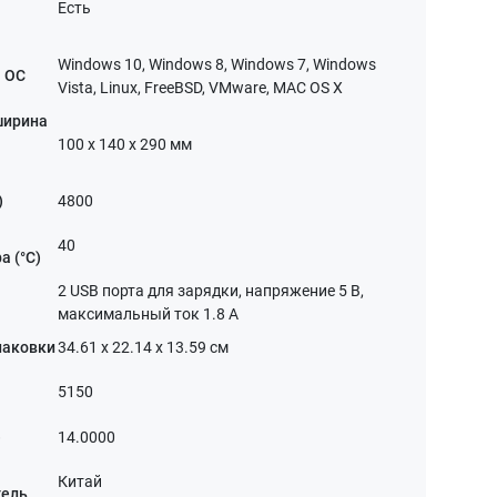
Есть
Windows 10, Windows 8, Windows 7, Windows
 ОС
Vista, Linux, FreeBSD, VMware, MAC OS X
ширина
100 x 140 x 290 мм
)
4800
40
а (°C)
2 USB порта для зарядки, напряжение 5 В,
максимальный ток 1.8 А
паковки
34.61 x 22.14 x 13.59 см
5150
)
14.0000
Китай
тель