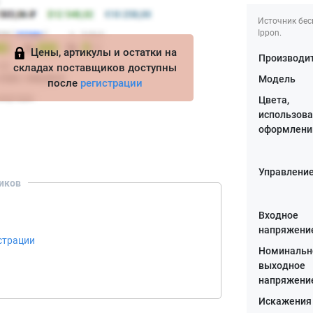
Источник бес
Ippon.
Цены, артикулы и остатки на
Производи
складах поставщиков доступны
Модель
после
регистрации
Цвета,
использова
оформлени
Управлени
иков
Входное
напряжени
страции
Номинальн
выходное
напряжение
Искажения