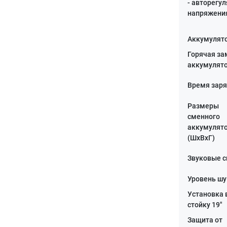
- авторегу
напряжени
Аккумулят
Горячая за
аккумулят
Время зар
Размеры
сменного
аккумулят
(ШхВхГ)
Звуковые 
Уровень ш
Установка 
стойку 19"
Защита от