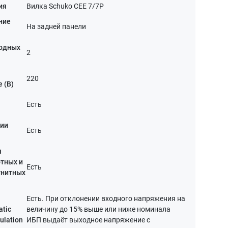
ия
Вилка Schuko CEE 7/7P
ние
На задней панели
ходных
2
220
 (В)
Есть
нии
Есть
я
тных и
Есть
гнитных
Есть. При отклонении входного напряжения на
atic
величину до 15% выше или ниже номинала
ulation
ИБП выдаёт выходное напряжение с