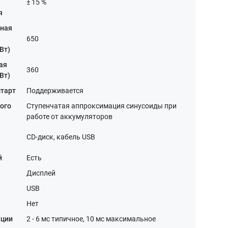
± 15 %
я
ная
650
Вт)
ая
360
Вт)
старт
Поддерживается
ого
Cтупенчатая аппроксимация синусоиды при
работе от аккумуляторов
CD-диск, кабель USB
й
Есть
Дисплей
USB
Нет
кции
2 - 6 мс типичное, 10 мс максимальное