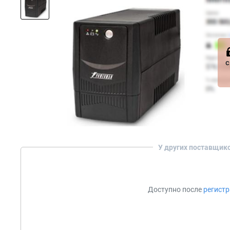
с
У других поставщик
Доступно после
регист