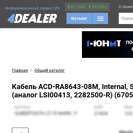
$
82,1665
€
94,8366
О проек
Информационный сервис b2b
Каталог
Поис
Главная
Общий каталог
Кабель ACD-RA8643-08M, Internal,
(аналог LSI00413, 2282500-R) (670