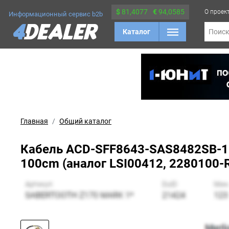
$
81,4077
€
94,0585
О проек
Информационный сервис b2b
Каталог
Поис
Главная
Общий каталог
Кабель ACD-SFF8643-SAS8482SB-10M,
100cm (аналог LSI00412, 2280100-R