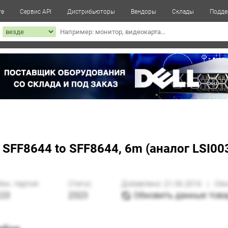
те
Сервис API
Дистрибьюторы
Вендоры
Склады
Подде
к
 SFF8644 to SFF8644, 6m (аналог LSI0