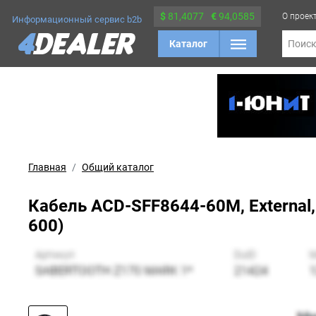
$
81,4077
€
94,0585
О проек
Информационный сервис b2b
Каталог
Поис
Главная
Общий каталог
Кабель ACD-SFF8644-60M, External,
600)