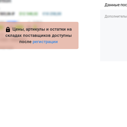
Данные по
Дополнитель
Цены, артикулы и остатки на
складах поставщиков доступны
после
регистрации