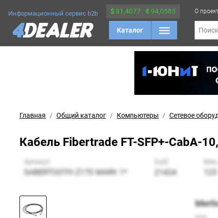
$
81,4077
€
94,0585
О проек
Информационный сервис b2b
Каталог
Поис
Главная
Общий каталог
Компьютеры
Сетевое обору
Кабель Fibertrade FT-SFP+-CabA-10,