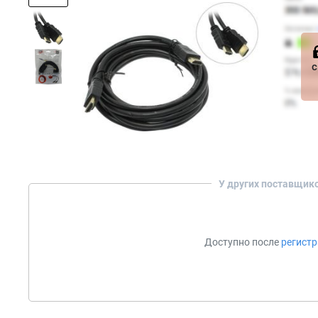
с
У других поставщик
Доступно после
регист