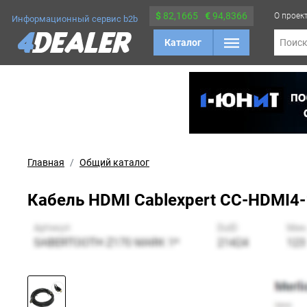
$
82,1665
€
94,8366
О проек
Информационный сервис b2b
Каталог
Поис
Главная
Общий каталог
Кабель HDMI Cablexpert CC-HDMI4-1