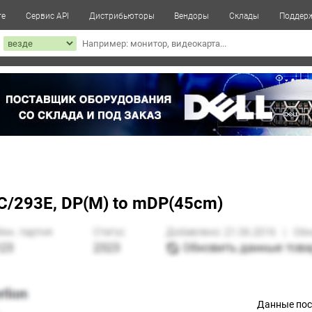
те
Сервис API
Дистрибьюторы
Вендоры
Склады
Поддер
к
C/293E, DP(M) to mDP(45cm)
Данные по