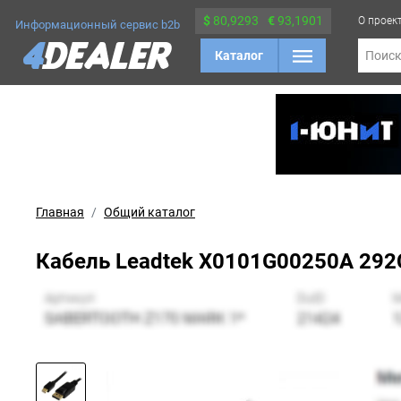
$
80,9293
€
93,1901
О проек
Информационный сервис b2b
Каталог
Поис
Главная
Общий каталог
Кабель Leadtek X0101G00250A 292