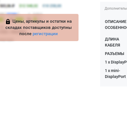
Дополнитель
Цены, артикулы и остатки на
ОПИСАНИЕ 
складах поставщиков доступны
ОСОБЕННО
после
регистрации
ДЛИНА
КАБЕЛЯ
РАЗЪЕМЫ
1 x DisplayP
1 x mini-
DisplayPort