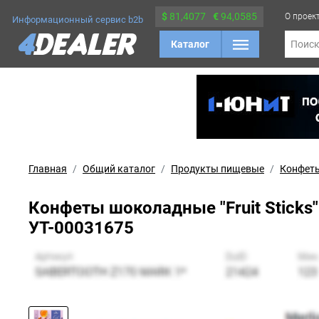
$
81,4077
€
94,0585
О проек
Информационный сервис b2b
Каталог
Поис
Главная
Общий каталог
Продукты пищевые
Конфеты
Конфеты шоколадные "Fruit Sticks"
УТ-00031675