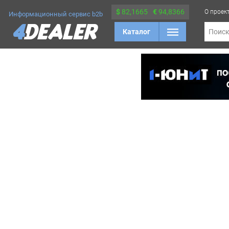
$
82,1665
€
94,8366
О проек
Информационный сервис b2b
Каталог
Поис