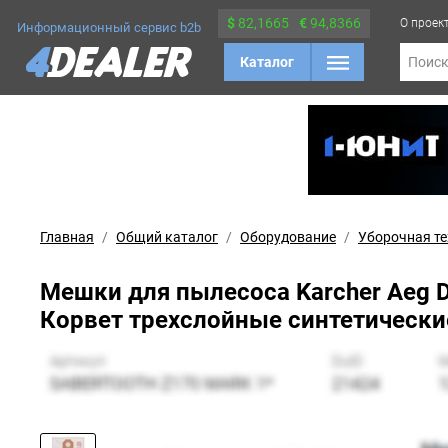
$
82,1665
€
94,8366
О проек
Информационный сервис b2b
Каталог
Поис
Главная
Общий каталог
Оборудование
Уборочная т
Мешки для пылесоса Karcher Aeg Dewa
Корвет трехслойные синтетические 