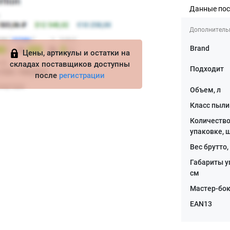
Данные по
Дополнитель
Brand
Цены, артикулы и остатки на
складах поставщиков доступны
Подходит
после
регистрации
Объем, л
Класс пыли
Количество
упаковке, 
Вес брутто,
Габариты у
см
Мастер-бок
EAN13