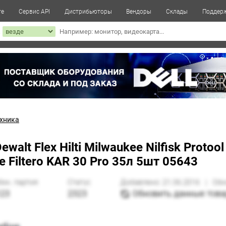
те
Сервис API
Дистрибьюторы
Вендоры
Склады
Поддер
к
ехника
lt Flex Hilti Milwaukee Nilfisk Protool
Filtero KAR 30 Pro 35л 5шт 05643