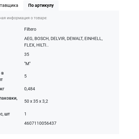
ставщика
По артикулу
ная информация о товаре:
Filtero
AEG, BOSCH, DELVIR, DEWALT, EINHELL,
FLEX, HILTI..
35
"M"
 в
5
шт
 кг
0,484
паковки,
50 x 35 x 3,2
с, шт
1
4607110056437