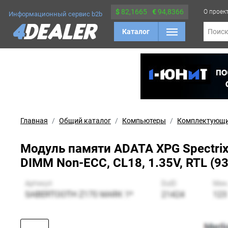
$
82,1665
€
94,8366
О проек
Информационный сервис b2b
Каталог
Поис
Главная
Общий каталог
Компьютеры
Комплектующ
Модуль памяти ADATA XPG Spectri
DIMM Non-ECC, CL18, 1.35V, RTL (9