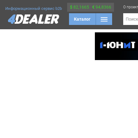
$
82,1665
€
94,8366
О проек
Информационный сервис b2b
Каталог
Поис