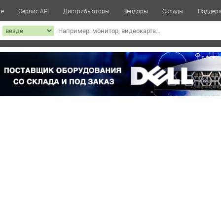
те
Сервис API
Дистрибьюторы
Вендоры
Склады
Поддер
к