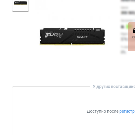
с
У других поставщик
Доступно после
регист