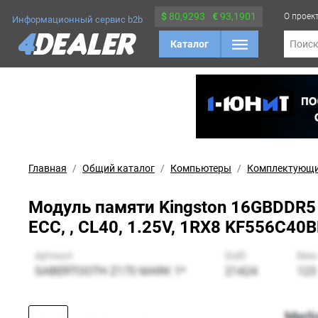
$
80,9293
€
93,1901
О проек
Информационный сервис b2b
Каталог
Поис
Главная
Общий каталог
Компьютеры
Комплектующ
Модуль памяти Kingston 16GBDDR5
ECC, , CL40, 1.25V, 1RX8 KF556C40B