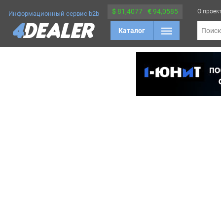
$
81,4077
€
94,0585
О проек
Информационный сервис b2b
Каталог
Поис