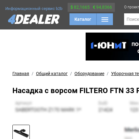
$
82,1665
€
94,8366
О проек
Информационный сервис b2b
Каталог
Поис
Главная
Общий каталог
Оборудование
Уборочная т
Насадка с ворсом FILTERO FTN 33 