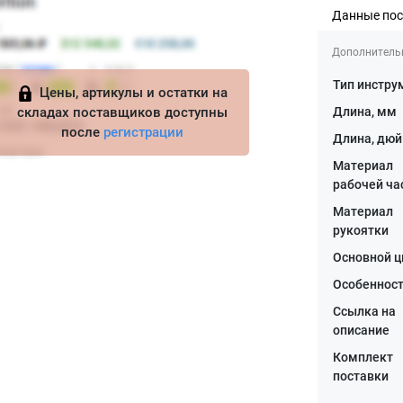
Данные по
Дополнитель
Тип инстру
Цены, артикулы и остатки на
складах поставщиков доступны
Длина, мм
после
регистрации
Длина, дю
Материал
рабочей ча
Материал
рукоятки
Основной ц
Особеннос
Ссылка на
описание
Комплект
поставки