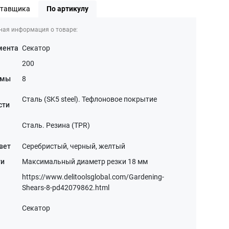
ставщика
По артикулу
ная информация о товаре:
мента
Секатор
200
ймы
8
Сталь (SK5 steel). Тефлоновое покрытие
сти
Сталь. Резина (TPR)
вет
Серебристый, черный, желтый
ти
Максимальный диаметр резки 18 мм
https://www.delitoolsglobal.com/Gardening-
Shears-8-pd42079862.html
Секатор