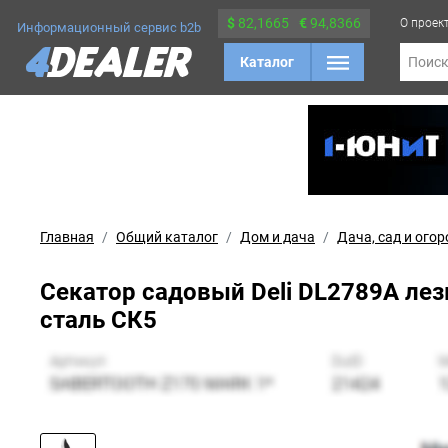
$
82,1665
€
94,8366
О проек
Информационный сервис b2b
Каталог
Поис
Главная
Общий каталог
Дом и дача
Дача, сад и огор
Секатор садовый Deli DL2789A ле
сталь СК5