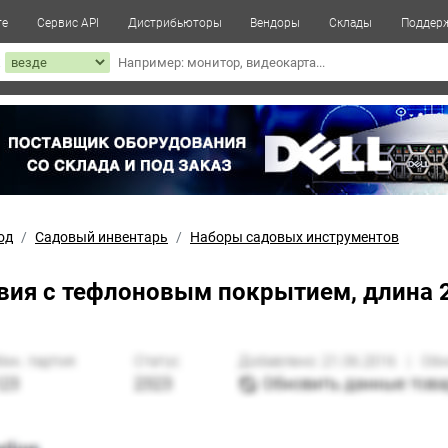
те
Сервис API
Дистрибьюторы
Вендоры
Склады
Поддер
к
од
Садовый инвентарь
Наборы садовых инструментов
звия с тефлоновым покрытием, длина 