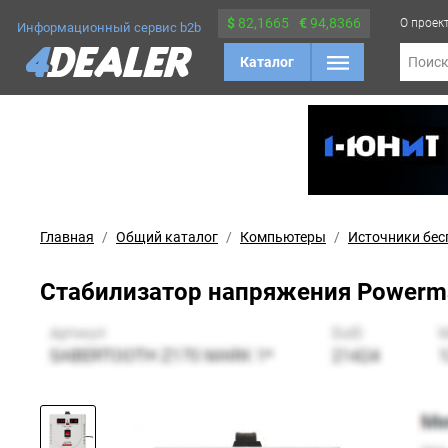
$
82,1665
€
94,8366
О проек
Информационный сервис b2b
Каталог
Поис
Главная
Общий каталог
Компьютеры
Источники бес
Стабилизатор напряжения Powerman 