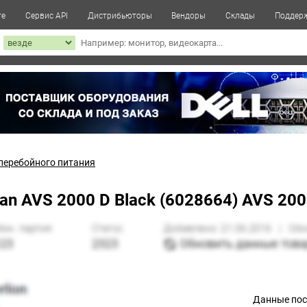
те
Сервис API
Дистрибьюторы
Вендоры
Склады
Поддер
к
перебойного питания
AVS 2000 D Black (6028664) AVS 2000 
Данные по