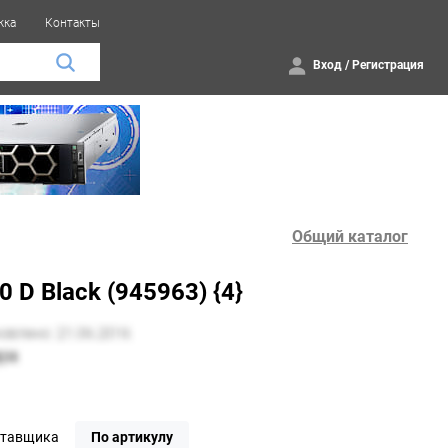
жка
Контакты
Вход
/
Регистрация
Общий каталог
D Black (945963) {4}
ставщика
По артикулу