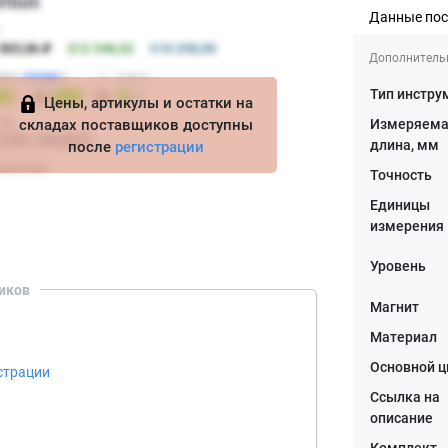
Данные по
Дополнитель
Тип инстру
Цены, артикулы и остатки на
складах поставщиков доступны
Измеряем
длина, мм
после
регистрации
Точность
Единицы
измерения
Уровень
иков
Магнит
Материал
Основной ц
страции
Ссылка на
описание