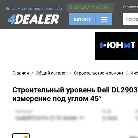
$
80,9293
€
93,1901
О проек
Информационный сервис b2b
Каталог
Поис
Главная
Общий каталог
Строительство и ремонт
Инс
Строительный уровень Deli DL290
измерение под углом 45°