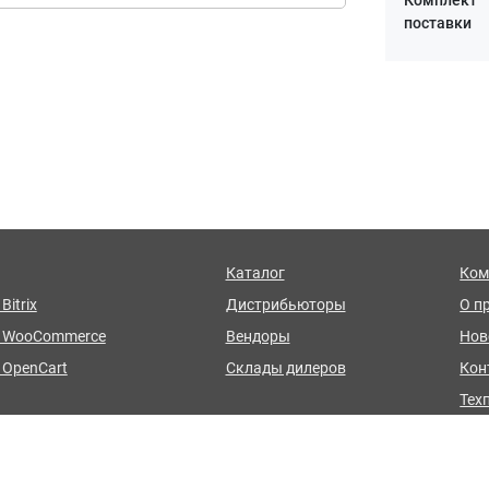
Комплект
поставки
Каталог
Ком
Bitrix
Дистрибьюторы
О п
я WooCommerce
Вендоры
Нов
 OpenCart
Склады дилеров
Кон
Тех
стройка модуля
FAQ