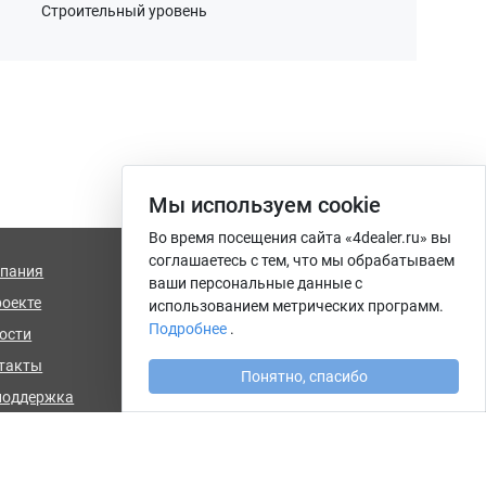
Строительный уровень
Мы используем сookie
Во время посещения сайта «4dealer.ru» вы
соглашаетесь с тем, что мы обрабатываем
пания
info@4dealer.ru
ваши персональные данные с
роекте
Калининград, ул. Комсомольская,
использованием метрических программ.
дом 61, офис 4
Подробнее
.
ости
такты
Понятно, спасибо
поддержка