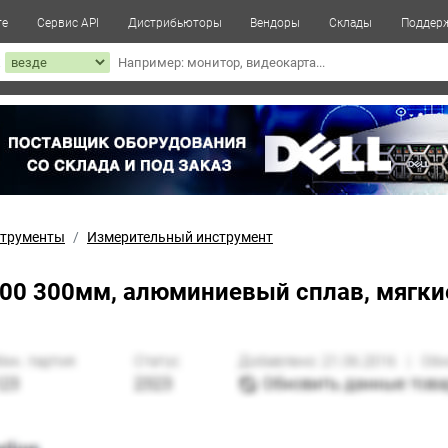
те
Сервис API
Дистрибьюторы
Вендоры
Склады
Поддер
к
трументы
Измерительный инструмент
300 300мм, алюминиевый сплав, мягки