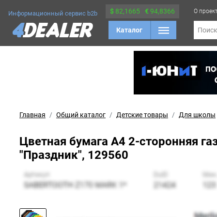
$
82,1665
€
94,8366
О проек
Информационный сервис b2b
Каталог
Поис
Главная
Общий каталог
Детские товары
Для школы
Цветная бумага А4 2-сторонняя газ
"Праздник", 129560