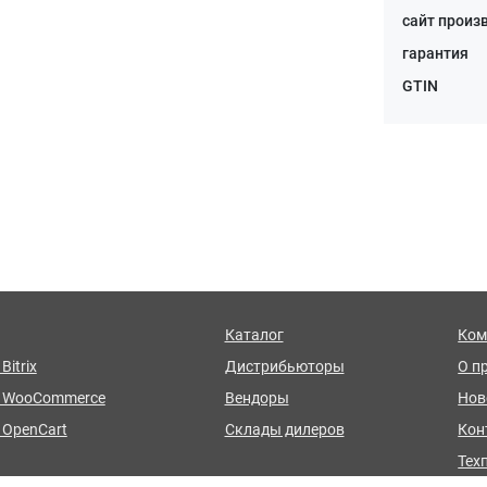
сайт произ
гарантия
GTIN
Каталог
Ком
Bitrix
Дистрибьюторы
О п
я WooCommerce
Вендоры
Нов
 OpenCart
Склады дилеров
Кон
Тех