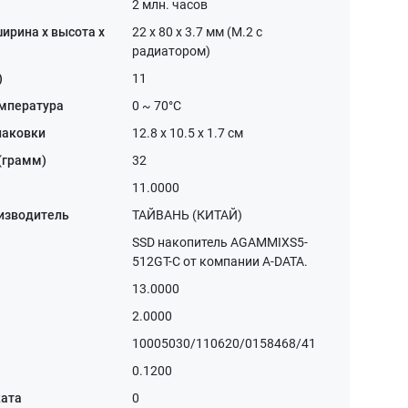
2 млн. часов
ирина x высота x
22 x 80 x 3.7 мм (M.2 с
радиатором)
)
11
емпература
0 ~ 70°C
паковки
12.8 x 10.5 x 1.7 см
 (грамм)
32
)
11.0000
изводитель
ТАЙВАНЬ (КИТАЙ)
SSD накопитель AGAMMIXS5-
512GT-C от компании A-DATA.
13.0000
2.0000
10005030/110620/0158468/41
0.1200
ката
0