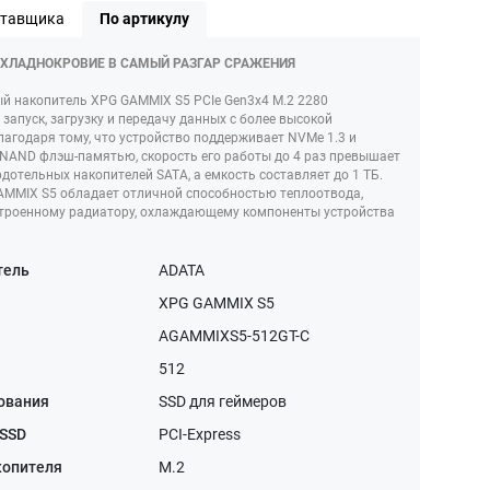
ставщика
По артикулу
 ХЛАДНОКРОВИЕ В САМЫЙ РАЗГАР СРАЖЕНИЯ
й накопитель XPG GAMMIX S5 PCIe Gen3x4 M.2 2280
 запуск, загрузку и передачу данных с более высокой
лагодаря тому, что устройство поддерживает NVMe 1.3 и
NAND флэш-памятью, скорость его работы до 4 раз превышает
рдотельных накопителей SATA, а емкость составляет до 1 ТБ.
GAMMIX S5 обладает отличной способностью теплоотвода,
строенному радиатору, охлаждающему компоненты устройства
тель
ADATA
XPG GAMMIX S5
AGAMMIXS5-512GT-C
512
ования
SSD для геймеров
 SSD
PCI-Express
копителя
M.2