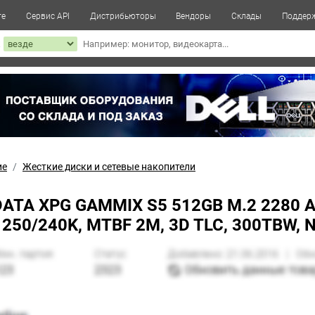
те
Сервис API
Дистрибьюторы
Вендоры
Склады
Поддер
к
ие
Жесткие диски и сетевые накопители
ATA XPG GAMMIX S5 512GB M.2 2280 A
 250/240K, MTBF 2M, 3D TLC, 300TBW, NV