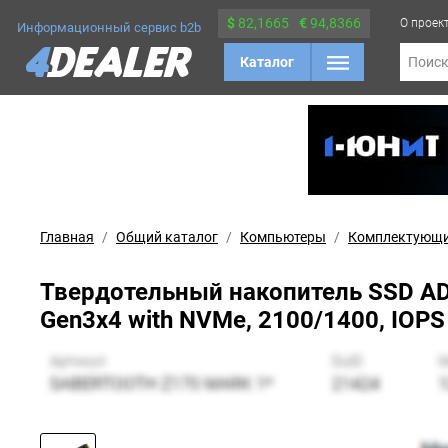
$
82,1665
€
94,8366
О проек
Информационный сервис b2b
Каталог
Поис
Главная
Общий каталог
Компьютеры
Комплектующ
Твердотельный накопитель SSD AD
Gen3x4 with NVMe, 2100/1400, IOPS