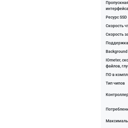
Пропускная
интерфейса
Ресурс SSD
Скорость ч
Скорость з
Поддержка
Background 
IOmeter, ск
файлов, гл
ПО в компл
Тип чипов
Контролле
Потреблени
Максималь