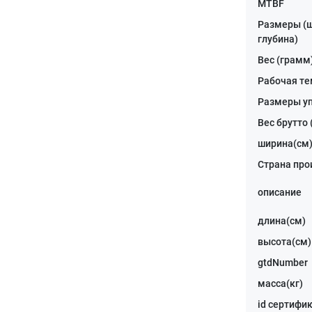
MTBF
Размеры (ш
глубина)
Вес (грамм
Рабочая т
Размеры у
Вес брутто
ширина(см
Страна про
описание
длина(см)
высота(см)
gtdNumber
масса(кг)
id сертифи