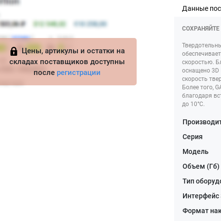
Данные по
СОХРАНЯЙТЕ
Твердотельны
Цены, артикулы и остатки на
обеспечивает
складах поставщиков доступны
скоростью. Б
оснащено 3D 
после
регистрации
скорость тве
Более того, 
благодаря в
до 10°C.
Производи
Серия
Модель
Объем (Гб)
Тип оборуд
Интерфейс
Формат на