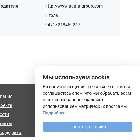
водителя
http://www.adata-group.com
3 года
04713218469267
Мы используем сookie
Во время посещения сайта «4dealer.ru» вы
соглашаетесь с тем, что мы обрабатываем
пания
info@4dealer.ru
ваши персональные данные с
роекте
Калининград, ул. Комсомольская,
использованием метрических программ.
дом 61, офис 4
Подробнее
.
ости
такты
Понятно, спасибо
поддержка