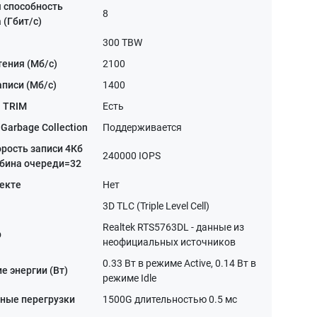
 способность
8
 (Гбит/с)
300 TBW
тения (Мб/с)
2100
аписи (Мб/с)
1400
 TRIM
Есть
Garbage Collection
Поддерживается
орость записи 4Кб
240000 IOPS
убина очереди=32
екте
Нет
3D TLC (Triple Level Cell)
Realtek RTS5763DL - данные из
р
неофициальных источников
0.33 Вт в режиме Active, 0.14 Вт в
е энергии (Вт)
режиме Idle
ные перегрузки
1500G длительностью 0.5 мс