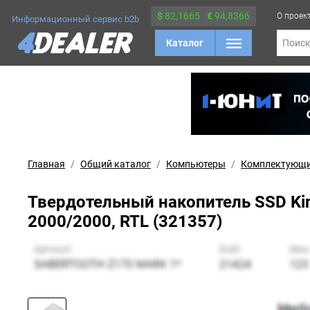
$
82,1665
€
94,8366
О проек
Информационный сервис b2b
Каталог
Поис
Главная
Общий каталог
Компьютеры
Комплектующ
Твердотельный накопитель SSD Ki
2000/2000, RTL (321357)