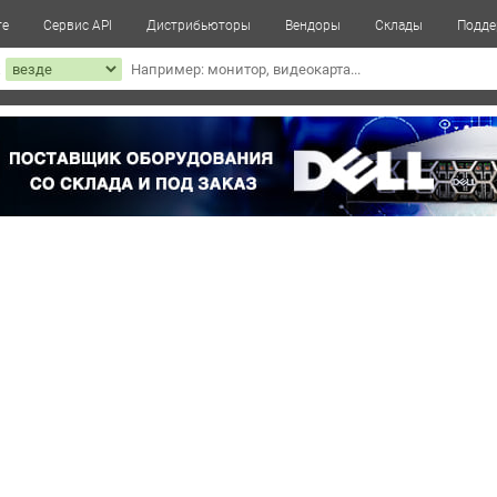
те
Сервис API
Дистрибьюторы
Вендоры
Склады
Подде
к