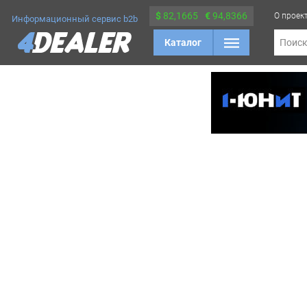
$
82,1665
€
94,8366
О проек
Информационный сервис b2b
Каталог
Поис