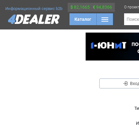
$
82,1665
€
94,8366
О проек
Информационный сервис b2b
Каталог
Поис
Вхо
Ти
И