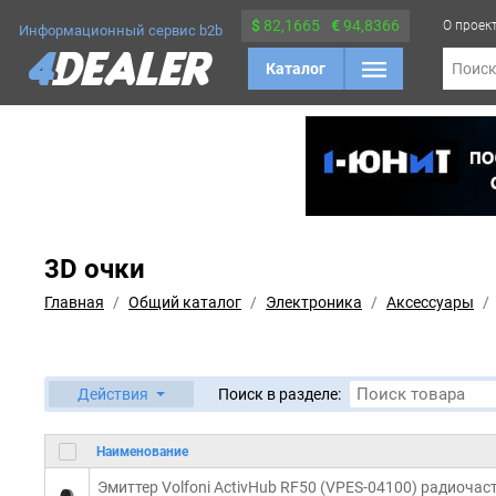
$
82,1665
€
94,8366
О проек
Информационный сервис b2b
Каталог
Поис
3D очки
Главная
Общий каталог
Электроника
Аксессуары
Действия
Поиск в разделе:
Наименование
Эмиттер Volfoni ActivHub RF50 (VPES-04100) радиочас