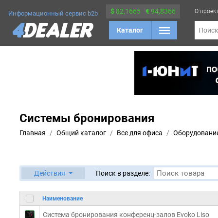
$
82,1665
€
94,8366
О проек
Информационный сервис b2b
Каталог
Поис
Системы бронирования
Главная
Общий каталог
Все для офиса
Оборудование
Действия
Поиск в разделе:
Наименование
Система бронирования конференц-залов Evoko Liso