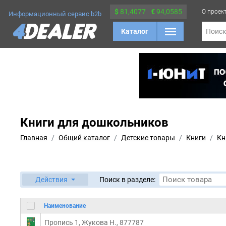
$
81,4077
€
94,0585
О проек
Информационный сервис b2b
Каталог
Поис
Книги для дошкольников
Главная
Общий каталог
Детские товары
Книги
Кн
Действия
Поиск в разделе:
Наименование
Пропись 1, Жукова Н., 877787