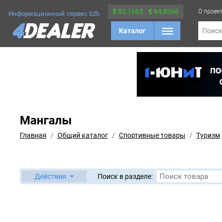
$
82,1665
€
94,8366
О проек
Информационный сервис b2b
Каталог
Поис
Мангалы
Главная
Общий каталог
Спортивные товары
Туризм
Действия
Поиск в разделе: