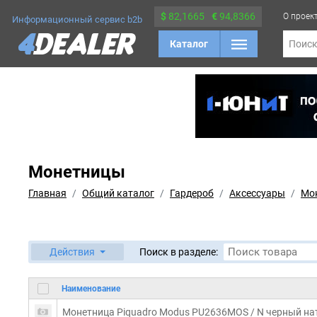
$
82,1665
€
94,8366
О проек
Информационный сервис b2b
Каталог
Поис
Монетницы
Главная
Общий каталог
Гардероб
Аксессуары
Мо
Действия
Поиск в разделе:
Наименование
Монетница Piquadro Modus PU2636MOS / N черный на