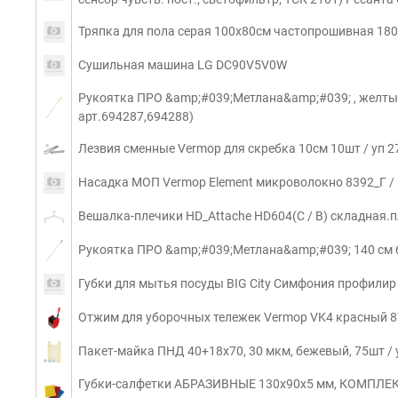
Тряпка для пола серая 100х80см частопрошивная 180г
Сушильная машина LG DC90V5V0W
Рукоятка ПРО &amp;#039;Метлана&amp;#039; , желты
арт.694287,694288)
Лезвия сменные Vermop для скребка 10см 10шт / уп 27
Насадка МОП Vermop Element микроволокно 8392_Г / 
Вешалка-плечики HD_Attache HD604(C / B) складная.п
Рукоятка ПРО &amp;#039;Метлана&amp;#039; 140 см
Губки для мытья посуды BIG City Симфония профилир 
Отжим для уборочных тележек Vermop VK4 красный 87
Пакет-майка ПНД 40+18х70, 30 мкм, бежевый, 75шт /
Губки-салфетки АБРАЗИВНЫЕ 130х90х5 мм, КОМПЛЕКТ 3