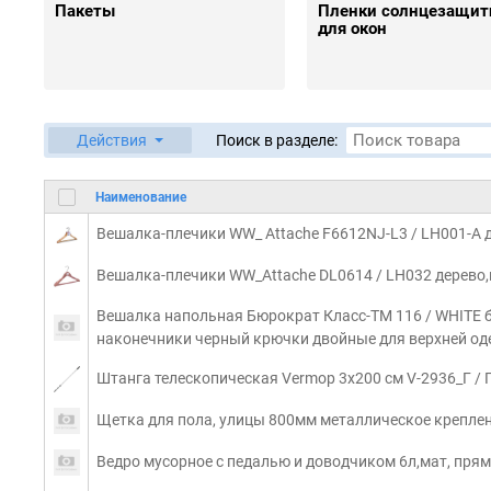
Пакеты
Пленки солнцезащи
для окон
Действия
Поиск в разделе:
Наименование
Вешалка-плечики WW_ Attache F6612NJ-L3 / LH001-A 
Вешалка-плечики WW_Attache DL0614 / LH032 дерево,п
Вешалка напольная Бюрократ Класс-ТМ 116 / WHITE 
наконечники черный крючки двойные для верхней оде
Штанга телескопическая Vermop 3х200 см V-2936_Г / 
Щетка для пола, улицы 800мм металлическое крепле
Ведро мусорное с педалью и доводчиком 6л,мат, пря