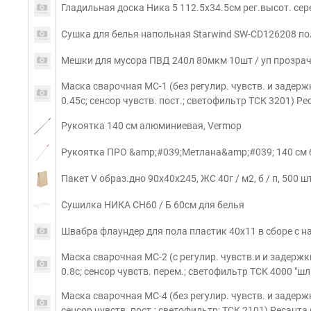
Гладильная доска Ника 5 112.5x34.5см рег.высот. сер
Сушка для белья напольная Starwind SW-CD126208 по
Мешки для мусора ПВД 240л 80мкм 10шт / уп прозрач
Маска сварочная МС-1 (без регулир. чувств. и задержк
0.45с; сенсор чувств. пост.; светофильтр ТСК 3201) Рес
Рукоятка 140 см алюминиевая, Vermop
Рукоятка ПРО &amp;#039;Метлана&amp;#039; 140 см
Пакет V образ.дно 90х40х245, ЖС 40г / м2, б / п, 500 шт
Сушилка НИКА СН60 / Б 60см для белья
Швабра флаундер для пола пластик 40х11 в сборе с н
Маска сварочная МС-2 (с регулир. чувств.и и задержки
0.8с; сенсор чувств. перем.; светофильтр ТСК 4000 "ш
Маска сварочная МС-4 (без регулир. чувств. и задержк
сенсор чувств. пост.; светофильтр; ТСК 2101) Ресанта 