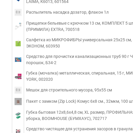
LAIMA, К6013, 601564
Распылитель насадка дозатор, флакон 1л
Прищепки бельевые с крючком 13 см, КОМПЛЕКТ 5 шту
(ПРИМИЛА) EXTRA, 700518
Салфетка из МИКРОФИБРЫ универсальная 25х25 см, з
ЭКОНОМ, 603950
Средство для прочистки канализационных труб 90 г
порошок, Б34-2
Губка (мочалка) металлическая, спиральная, 15 г, МИ
YORK, 002020
Мешок для строительного мусора, 95х55 см
Пакет с замком (Zip Lock) Комус 6x8 см., 32мкм, 100 шт
Губка бытовая 12х8,6х4,8 см, XL размер, ПРОФИЛЬНА
уборка, BOOMHOUSE (БУМХАУС), 702717
Средство чистящее для устранения засоров в гранул