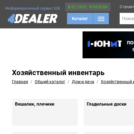
$
82,1665
€
94,8366
О проек
Информационный сервис b2b
Каталог
Поис
Хозяйственный инвентарь
Главная
Общий каталог
Дом и дача
Хозяйственный 
Вешалки, плечики
Гладильные доски