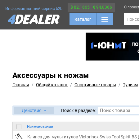
$
82,1665
€
94,8366
О проек
Информационный сервис b2b
Каталог
Поис
Аксессуары к ножам
Главная
Общий каталог
Спортивные товары
Туризм
Действия
Поиск в разделе:
Наименование
Клипса для мультитулов Victorinox Swiss Tool Spirit B