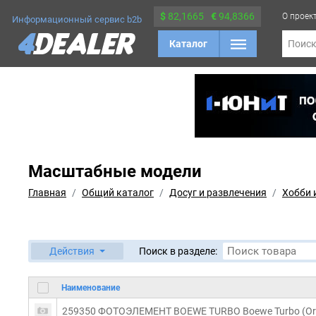
$
82,1665
€
94,8366
О проек
Информационный сервис b2b
Каталог
Поис
Масштабные модели
Главная
Общий каталог
Досуг и развлечения
Хобби 
Действия
Поиск в разделе:
Наименование
259350 ФОТОЭЛЕМЕНТ BOEWE TURBO Boewe Turbo (Ori