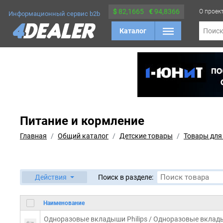
$
82,1665
€
94,8366
О проек
Информационный сервис b2b
Каталог
Поис
Питание и кормление
Главная
Общий каталог
Детские товары
Товары для
Действия
Поиск в разделе:
Наименование
Одноразовые вкладыши Philips / Одноразовые вклад