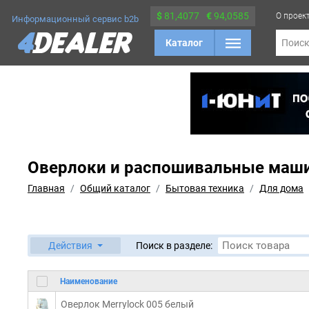
$
81,4077
€
94,0585
О проек
Информационный сервис b2b
Каталог
Поис
Оверлоки и распошивальные маш
Главная
Общий каталог
Бытовая техника
Для дома
Действия
Поиск в разделе:
Наименование
Оверлок Merrylock 005 белый