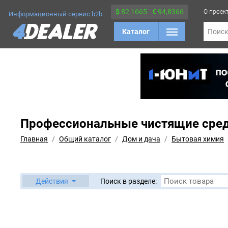
$
82,1665
€
94,8366
О проек
Информационный сервис b2b
Каталог
Поис
Профессиональные чистящие сре
Главная
Общий каталог
Дом и дача
Бытовая химия
Действия
Поиск в разделе: