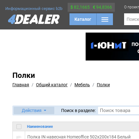
$
82,1665
€
94,8366
О проек
Информационный сервис b2b
Каталог
Поис
Полки
Главная
Общий каталог
Мебель
Полки
Действия
Поиск в разделе:
Наименование
Полка IN навесная Homeoffice 502x200x184 Белый