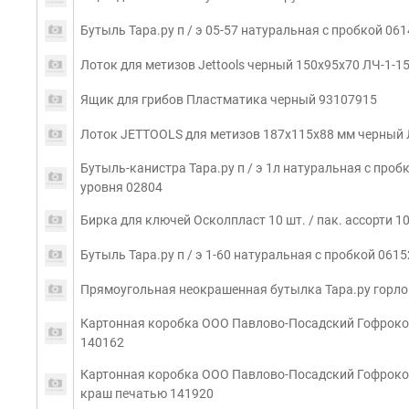
Бутыль Тара.ру п / э 05-57 натуральная с пробкой 06
Лоток для метизов Jettools черный 150x95x70 ЛЧ-1-1
Ящик для грибов Пластматика черный 93107915
Лоток JETTOOLS для метизов 187x115x88 мм черный 
Бутыль-канистра Тара.ру п / э 1л натуральная с про
уровня 02804
Бирка для ключей Осколпласт 10 шт. / пак. ассорти 1
Бутыль Тара.ру п / э 1-60 натуральная с пробкой 0615
Прямоугольная неокрашенная бутылка Тара.ру горлов
Картонная коробка ООО Павлово-Посадский Гофроком
140162
Картонная коробка ООО Павлово-Посадский Гофроком
краш печатью 141920