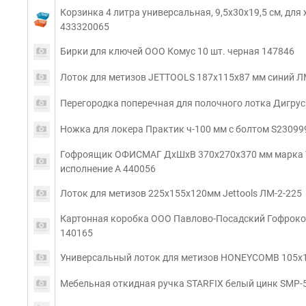
Корзинка 4 литра универсальная, 9,5х30х19,5 см, для х
433320065
Бирки для ключей ООО Комус 10 шт. черная 147846
Лоток для метизов JETTOOLS 187x115x87 мм синий Л
Перегородка поперечная для полочного лотка Дигрус
Ножка для локера Практик ч-100 мм с болтом S2309
Гофроящик ОФИСМАГ ДхШхВ 370х270х370 мм марка Т
исполнение А 440056
Лоток для метизов 225х155х120мм Jettools ЛМ-2-225
Картонная коробка ООО Павлово-Посадский Гофроком
140165
Универсальный лоток для метизов HONEYCOMB 105x
Мебельная откидная ручка STARFIX белый цинк SMP-