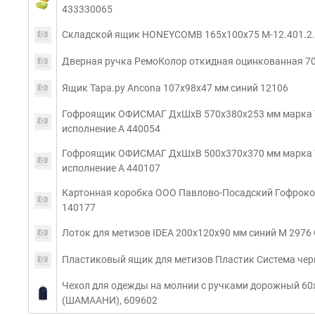
433330065
Складской ящик HONEYCOMB 165x100x75 M-12.401.2
Дверная ручка РемоКолор откидная оцинкованная 70
Ящик Тара.ру Ancona 107х98х47 мм синий 12106
Гофроящик ОФИСМАГ ДхШхВ 570х380х253 мм марка Т
исполнение А 440054
Гофроящик ОФИСМАГ ДхШхВ 500х370х370 мм марка Т
исполнение А 440107
Картонная коробка ООО Павлово-Посадский Гофроком
140177
Лоток для метизов IDEA 200x120x90 мм синий М 2976
Пластиковый ящик для метизов Пластик Система чер
Чехол для одежды на молнии с ручками дорожный 60
(ШАМААНИ), 609602