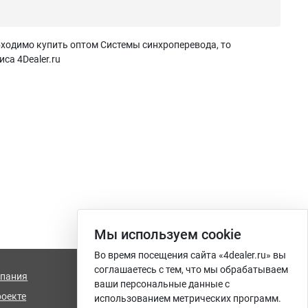
бходимо купить оптом Системы синхроперевода, то
са 4Dealer.ru
Мы используем сookie
Во время посещения сайта «4dealer.ru» вы
соглашаетесь с тем, что мы обрабатываем
пания
info@4dealer.ru
ваши персональные данные с
роекте
Калининград, ул. Комсомольская,
использованием метрических программ.
дом 61, офис 4