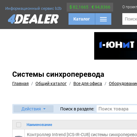
$
82,1665
€
94,8366
О проек
Информационный сервис b2b
Каталог
Поис
Системы синхроперевода
Главная
Общий каталог
Все для офиса
Оборудование
Действия
Поиск в разделе:
Наименование
Контроллер Intrend [ICS-IR-CU8] системы синхроперево