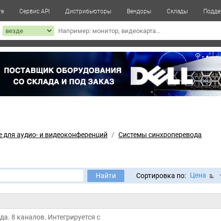
те
Сервис API
Дистрибьюторы
Вендоры
Склады
Подде
к
 для аудио- и видеоконференций
Системы синхроперевода
Цена
Найти
Сортировка по:
да. 8 каналов. Интегрируется с