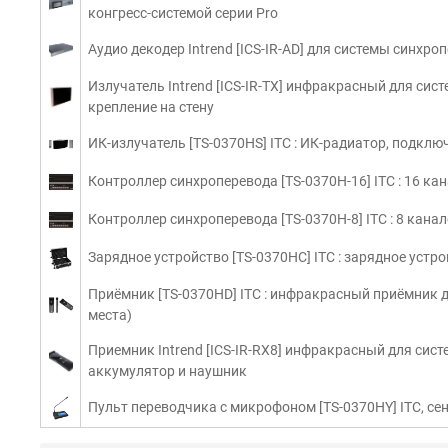
конгресс-системой серии Pro
Аудио декодер Intrend [ICS-IR-AD] для системы синхро
Излучатель Intrend [ICS-IR-TX] инфракрасный для сис
крепление на стену
ИК-излучатель [TS-0370HS] ITC : ИК-радиатор, подкл
Контроллер синхроперевода [TS-0370H-16] ITC : 16 к
Контроллер синхроперевода [TS-0370H-8] ITC : 8 кана
Зарядное устройство [TS-0370HC] ITC : зарядное устр
Приёмник [TS-0370HD] ITC : инфракрасный приёмник д
места)
Приемник Intrend [ICS-IR-RX8] инфракрасный для сис
аккумулятор и наушник
Пульт переводчика с микрофоном [TS-0370HY] ITC, се