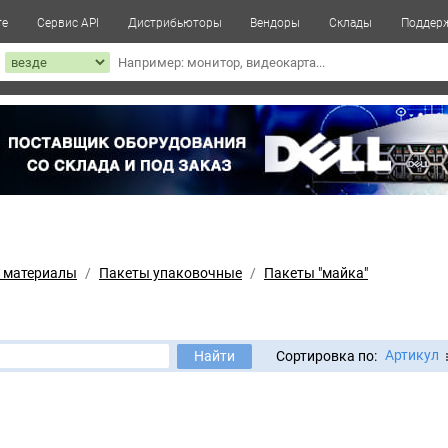
те
Сервис API
Дистрибьюторы
Вендоры
Склады
Поддер
к
 материалы
Пакеты упаковочные
Пакеты "майка"
Артикул
Найти
Сортировка по: