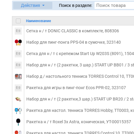
Действия
Поиск в разделе:
Наименование
Сетка н / т DONIC CLASSIC в комплекте, 808306
Набор для пинг-понга PPS-04 в сумочке, 323140
Сетка для н / т с крепежом Start Up W203S (8091), 150
Набор для н / т (2 ракетки, 3 шар.) START UP BB01 / 3 s
Набор д / настольного тенниса TORRES Control 10, TT00
Ракетка для игры в пинг-понг Ecos PPR-02, 323107
Набор для н / т (2 ракетки,3 шар.) START UP BR20 / 2 s
Ракетка для настол. тенниса TORRES Hobby, TT0003, 
Ракетка н / т Roxel 3x Astra, коническая, УТ-00015357
Ракетка для настол. тенниса TORRES Control 10, TT00