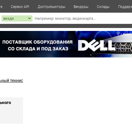
те
Сервис API
Дистрибьюторы
Вендоры
Склады
Поддер
к
ьный теннис
ьного