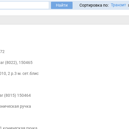
Транзит
Найти
Сортировка по:
472
tar (8022), 150465
10, 2 р.3 м. сет.блис
tar (8015) 150464
коническая ручка
01 коническая ручка