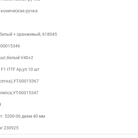
2 коническая ручка
, белый + оранжевый, 618045
Т-00015346
0 шт,белый V40+2
1F1 ITTF Ap,уп 10 шт
 сетка),УТ-00015367
 клипса,УТ-00015347
9
шт. 5200-06 диам 40 мм
tar 230925