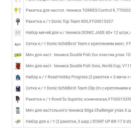
Ракетка для настол. тенниса TORRES Control 9, TT000
Ракетка н / т Donic Top Team 900,УТ-00015337
Набор мячей для н / тенниса DONIC JADE 40+ 12 штук
Сетка н / т Donic-Schildkrot Team с креплением винт, У
Мяч для наст. тенниса Double Fish 2xx плаcтик,упак.1
Мяч для наст. тенниса Double Fish 3xxx, World Cup, V11
Набор н / т Roxel Hobby Progress (2 ракетки + 3 мяча +
Сетка н / т Donic-Schildkröt Team Clip On с креплением
Ракетка н / т Roxel 5x Superior, коническая,УТ-0001535
Мяч для настольного тенниса Stiga Challenger упак.6 
Набор для н / т (2 ракетки, 3 шар.) START UP BR-17 0 s