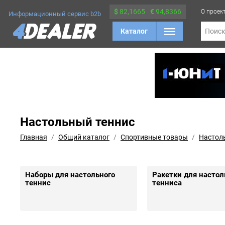
$
82,1665
€
94,8366
О проек
Информационный сервис b2b
Каталог
Поис
Настольный теннис
Главная
Общий каталог
Спортивные товары
Настол
Наборы для настольного
Ракетки для настол
теннис
тенниса